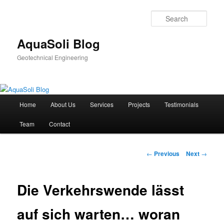
Sear
AquaSoli Blog
Geotechnical Engineering
Main
Home
About Us
Services
Projects
Testimonials
Skip
menu
Team
Contact
to
primary
Post
←
Previous
Next
→
navigation
content
Die Verkehrswende lässt
auf sich warten… woran