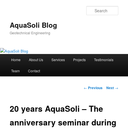
Sear
AquaSoli Blog
Geotechnical Engineering
Main
Home
About Us
Services
Projects
Testimonials
Skip
menu
Team
Contact
to
primary
Post
←
Previous
Next
→
navigation
content
20 years AquaSoli – The
anniversary seminar during